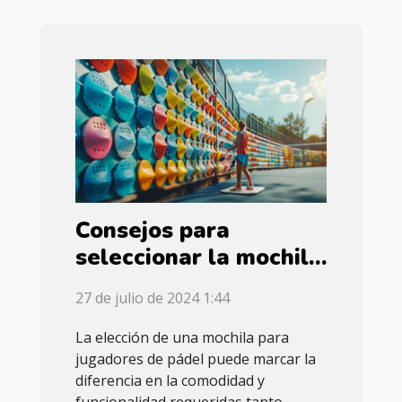
Consejos para
seleccionar la mochila
ideal para jugadores
27 de julio de 2024 1:44
de pádel
La elección de una mochila para
jugadores de pádel puede marcar la
diferencia en la comodidad y