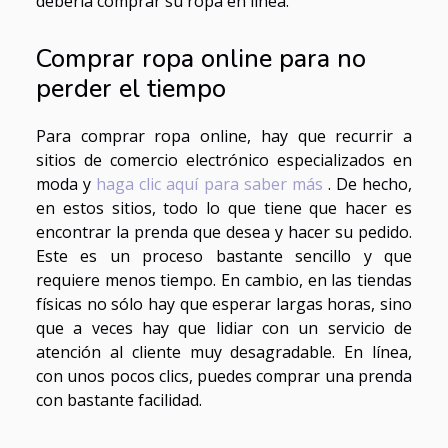
debería comprar su ropa en línea.
Comprar ropa online para no
perder el tiempo
Para comprar ropa online, hay que recurrir a
sitios de comercio electrónico especializados en
moda y
haga clic aquí para saber más
. De hecho,
en estos sitios, todo lo que tiene que hacer es
encontrar la prenda que desea y hacer su pedido.
Este es un proceso bastante sencillo y que
requiere menos tiempo. En cambio, en las tiendas
físicas no sólo hay que esperar largas horas, sino
que a veces hay que lidiar con un servicio de
atención al cliente muy desagradable. En línea,
con unos pocos clics, puedes comprar una prenda
con bastante facilidad.