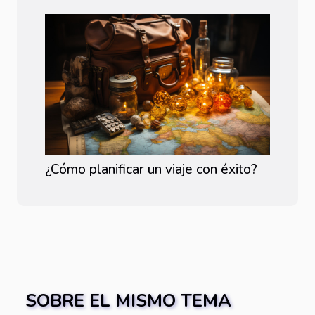
¿Cómo planificar un viaje con éxito?
SOBRE EL MISMO TEMA