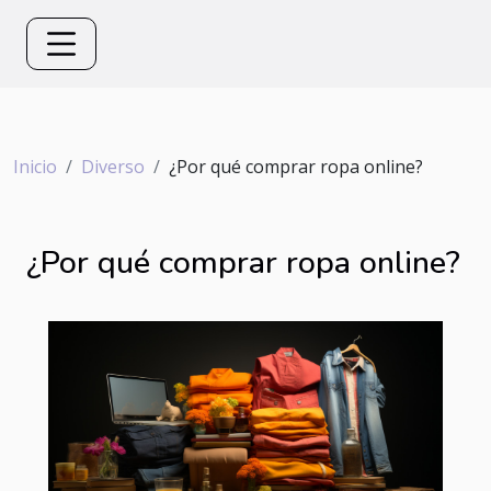
Inicio
Diverso
¿Por qué comprar ropa online?
¿Por qué comprar ropa online?