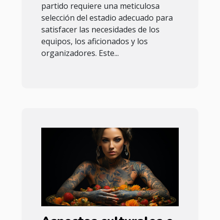
partido requiere una meticulosa
selección del estadio adecuado para
satisfacer las necesidades de los
equipos, los aficionados y los
organizadores. Este...