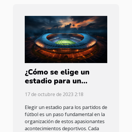
¿Cómo se elige un
estadio para un
partido de fútbol?
17 de octubre de 2023 2:18
Elegir un estadio para los partidos de
fútbol es un paso fundamental en la
organización de estos apasionantes
acontecimientos deportivos. Cada