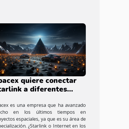
pacex quiere conectar
tarlink a diferentes
ehículos
acex es una empresa que ha avanzado
cho en los últimos tiempos en
yectos espaciales, ya que es su área de
ecialización. ¿Starlink o Internet en los