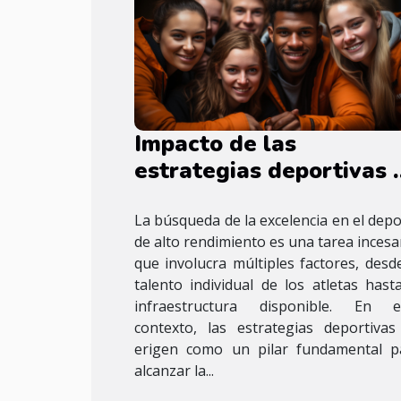
Impacto de las
estrategias deportivas 
el rendimiento de equip
de alto nivel
La búsqueda de la excelencia en el dep
de alto rendimiento es una tarea inces
que involucra múltiples factores, desd
talento individual de los atletas hast
infraestructura disponible. En e
contexto, las estrategias deportivas
erigen como un pilar fundamental p
alcanzar la...