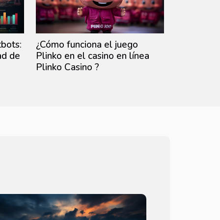
tbots:
¿Cómo funciona el juego
ad de
Plinko en el casino en línea
Plinko Casino ?