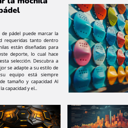
ar la mochila
 pádel
s de pádel puede marcar la
ad requeridas tanto dentro
hilas están diseñadas para
este deporte, lo cual hace
esta selección. Descubra a
or se adapte a su estilo de
 su equipo está siempre
 de tamaño y capacidad Al
a capacidad y el...