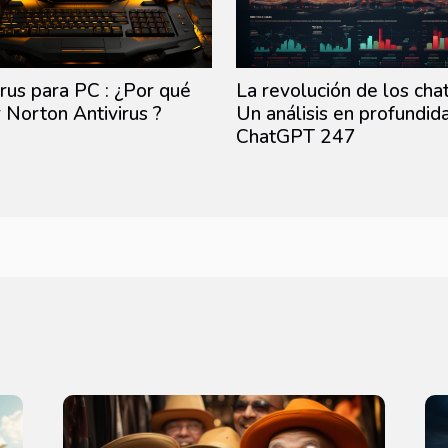
irus para PC : ¿Por qué
La revolución de los cha
r Norton Antivirus ?
Un análisis en profundid
ChatGPT 247