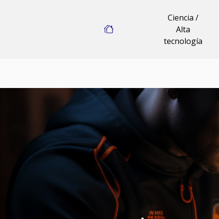
Ciencia /
Alta
tecnología