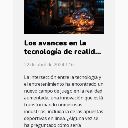
Los avances en la
tecnología de realidad
aumentada y su
22 de abril de 2024 1:16
impacto en las
apuestas deportivas
La intersección entre la tecnología y
el entretenimiento ha encontrado un
online
nuevo campo de juego en la realidad
aumentada, una innovación que está
transformando numerosas
industrias, incluida la de las apuestas
deportivas en línea. ¿Alguna vez se
ha preguntado cómo sería