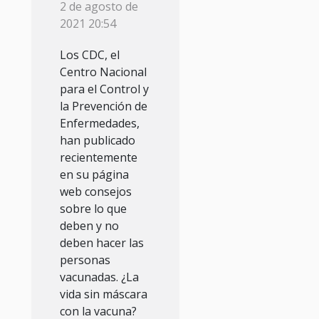
2 de agosto de
preparado
2021 20:54
una guía
Los CDC, el
para las
Centro Nacional
personas
para el Control y
que se
la Prevención de
han
Enfermedades,
han publicado
vacunado
recientemente
en su página
web consejos
sobre lo que
deben y no
deben hacer las
personas
vacunadas. ¿La
vida sin máscara
con la vacuna?