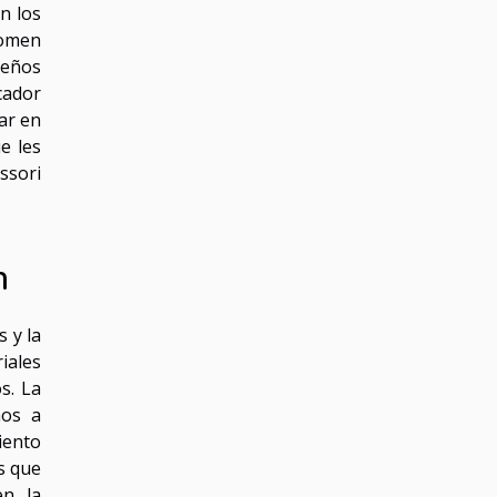
n los
tomen
ueños
cador
ar en
e les
ssori
n
 y la
iales
s. La
ños a
iento
s que
en la