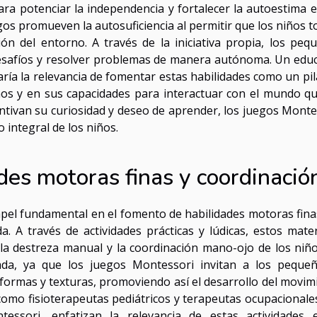
a potenciar la independencia y fortalecer la autoestima e
os promueven la autosuficiencia al permitir que los niños 
ción del entorno. A través de la iniciativa propia, los peq
desafíos y resolver problemas de manera autónoma. Un edu
aría la relevancia de fomentar estas habilidades como un pil
mos y en sus capacidades para interactuar con el mundo qu
entivan su curiosidad y deseo de aprender, los juegos Monte
 integral de los niños.
des motoras finas y coordinació
l fundamental en el fomento de habilidades motoras finas
. A través de actividades prácticas y lúdicas, estos mater
la destreza manual y la coordinación mano-ojo de los niño
iada, ya que los juegos Montessori invitan a los peque
formas y texturas, promoviendo así el desarrollo del movim
s como fisioterapeutas pediátricos y terapeutas ocupacionale
essori, enfatizan la relevancia de estas actividades 