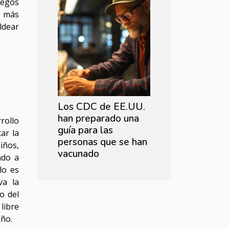
uegos
s más
ldear
Los CDC de EE.UU.
han preparado una
rollo
guía para las
ar la
personas que se han
iños,
vacunado
ndo a
lo es
va la
o del
libre
iño.