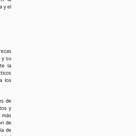
 y el
rezas
 y su
te la
ticos
a los
es de
tos y
o más
ón de
ía de