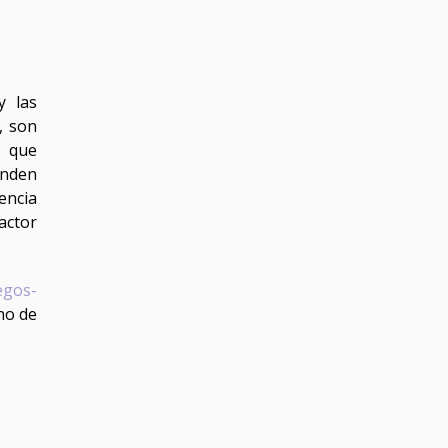
 las
, son
s que
enden
encia
actor
egos-
no de